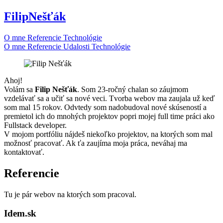
Filip
Nešťák
O mne
Referencie
Technológie
O mne
Referencie
Udalosti
Technológie
Ahoj!
Volám sa
Filip Nešťák
. Som 23-ročný chalan so záujmom
vzdelávať sa a učiť sa nové veci. Tvorba webov ma zaujala už keď
som mal 15 rokov. Odvtedy som nadobudoval nové skúseností a
premietol ich do mnohých projektov popri mojej full time práci ako
Fullstack developer.
V mojom portfóliu nájdeš niekoľko projektov, na ktorých som mal
možnosť pracovať. Ak ťa zaujíma moja práca, neváhaj ma
kontaktovať.
Referencie
Tu je pár webov na ktorých som pracoval.
Idem.sk